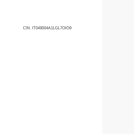
CHIEDI INFO
CIN: IT049004A1LGL7OIO9