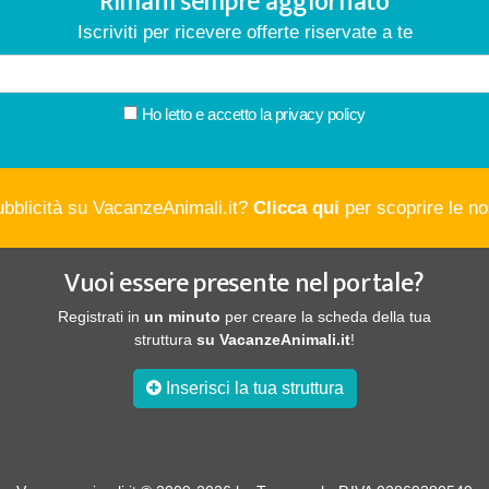
Rimani sempre aggiornato
Iscriviti per ricevere offerte riservate a te
Ho letto e accetto la
privacy policy
ubblicità su VacanzeAnimali.it?
Clicca qui
per scoprire le nos
Vuoi essere presente nel portale?
Registrati in
un minuto
per creare la scheda della tua
struttura
su VacanzeAnimali.it
!
Inserisci la tua struttura