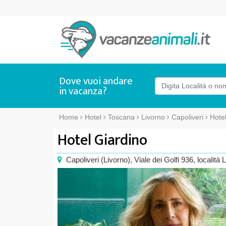
Dove vuoi andare
in vacanza?
Home
Hotel
Toscana
Livorno
Capoliveri
Hote
Hotel Giardino
Capoliveri
(
Livorno),
Viale dei Golfi 936
, località