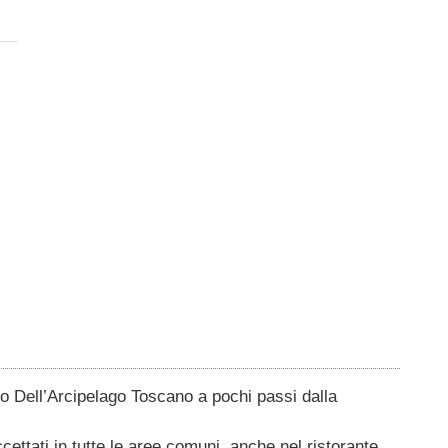
co Dell’Arcipelago Toscano a pochi passi dalla
ettati in tutte le aree comuni, anche nel ristorante.