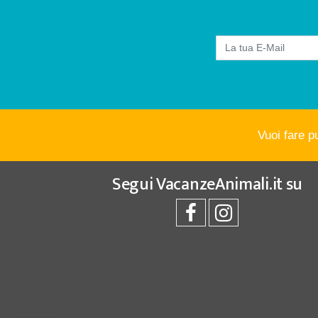
Vuoi fare p
Segui
VacanzeAnimali.it
su