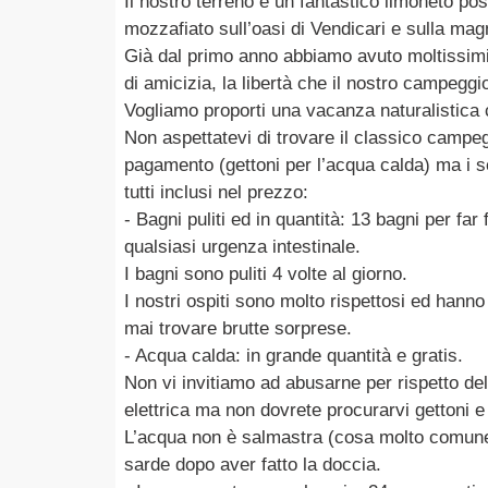
Il nostro terreno è un fantastico limoneto po
mozzafiato sull’oasi di Vendicari e sulla magn
Già dal primo anno abbiamo avuto moltissimi o
di amicizia, la libertà che il nostro campeggio
Vogliamo proporti una vacanza naturalistica ch
Non aspettatevi di trovare il classico campegg
pagamento (gettoni per l’acqua calda) ma i s
tutti inclusi nel prezzo:
- Bagni puliti ed in quantità: 13 bagni per far 
qualsiasi urgenza intestinale.
I bagni sono puliti 4 volte al giorno.
I nostri ospiti sono molto rispettosi ed hann
mai trovare brutte sorprese.
- Acqua calda: in grande quantità e gratis.
Non vi invitiamo ad abusarne per rispetto dell’
elettrica ma non dovrete procurarvi gettoni e
L’acqua non è salmastra (cosa molto comune 
sarde dopo aver fatto la doccia.