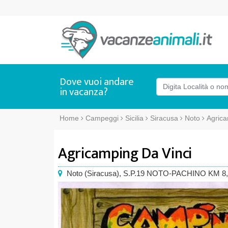
Dove vuoi andare
in vacanza?
Home
Campeggi
Sicilia
Siracusa
Noto
Agrica
Agricamping Da Vinci
Noto
(
Siracusa),
S.P.19 NOTO-PACHINO KM 8,5