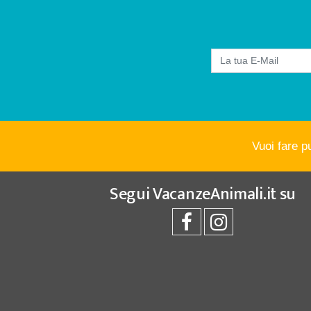
Vuoi fare p
Segui
VacanzeAnimali.it
su