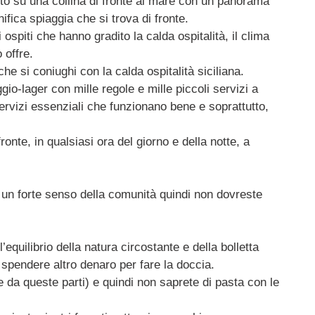
sto su una collina di fronte al mare con un panorama
ifica spiaggia che si trova di fronte.
spiti che hanno gradito la calda ospitalità, il clima
 offre.
e si coniughi con la calda ospitalità siciliana.
io-lager con mille regole e mille piccoli servizi a
ervizi essenziali che funzionano bene e soprattutto,
fronte, in qualsiasi ora del giorno e della notte, a
o un forte senso della comunità quindi non dovreste
equilibrio della natura circostante e della bolletta
 spendere altro denaro per fare la doccia.
da queste parti) e quindi non saprete di pasta con le