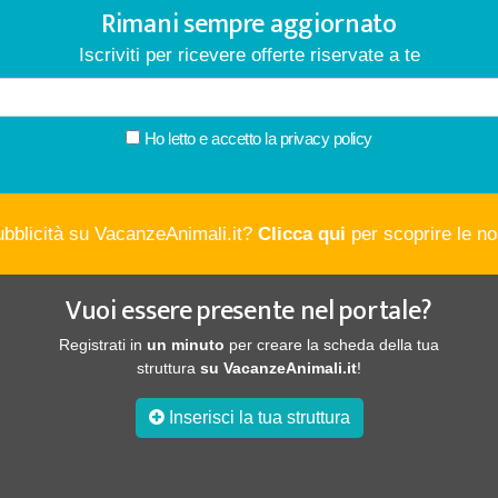
Rimani sempre aggiornato
Iscriviti per ricevere offerte riservate a te
Ho letto e accetto la
privacy policy
ubblicità su VacanzeAnimali.it?
Clicca qui
per scoprire le nos
Vuoi essere presente nel portale?
Registrati in
un minuto
per creare la scheda della tua
struttura
su VacanzeAnimali.it
!
Inserisci la tua struttura