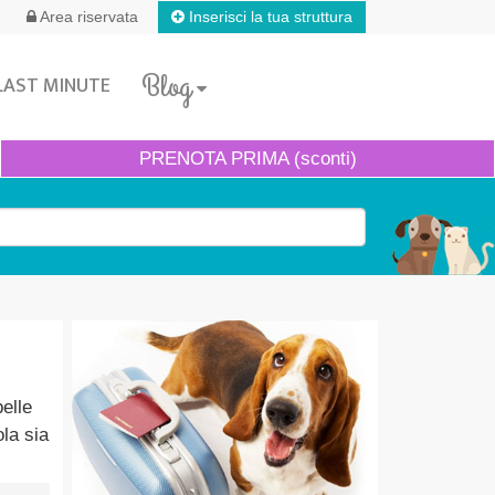
Inserisci la tua struttura
Area riservata
Blog
LAST MINUTE
PRENOTA
PRIMA (sconti)
belle
ola sia