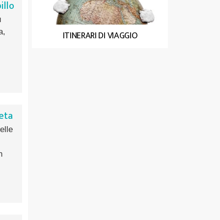
illo
ù
a,
ITINERARI DI VIAGGIO
leta
elle
n