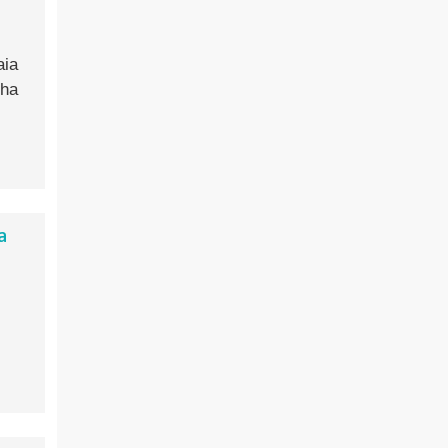
aia
 ha
a