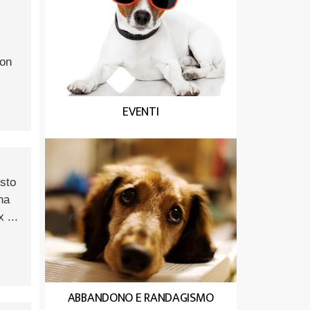
con
EVENTI
osto
na
 ...
ABBANDONO E RANDAGISMO