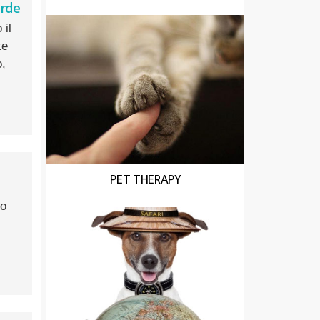
erde
 il
te
o,
PET THERAPY
no