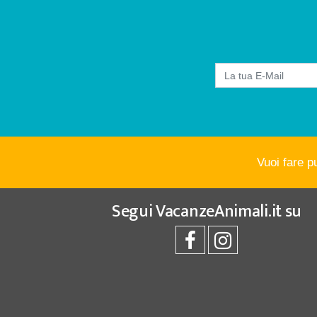
Vuoi fare p
Segui
VacanzeAnimali.it
su