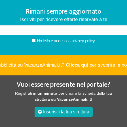
Rimani sempre aggiornato
Iscriviti per ricevere offerte riservate a te
Ho letto e accetto la
privacy policy
ubblicità su VacanzeAnimali.it?
Clicca qui
per scoprire le nos
Vuoi essere presente nel portale?
Registrati in
un minuto
per creare la scheda della tua
struttura
su VacanzeAnimali.it
!
Inserisci la tua struttura