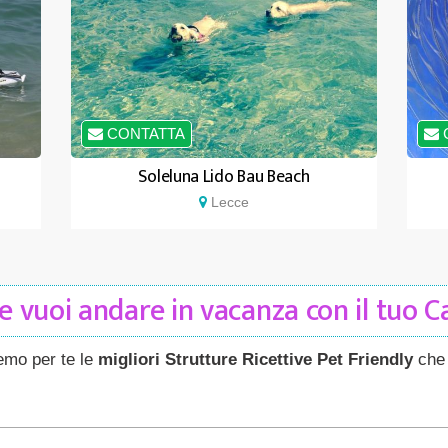
CONTATTA
Soleluna Lido Bau Beach
Lecce
 vuoi andare in vacanza con il tuo 
remo per te le
migliori Strutture Ricettive Pet Friendly
che 