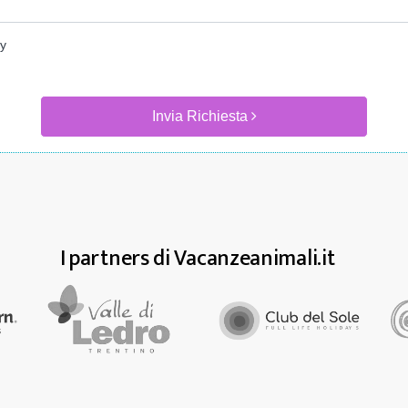
cy
Invia Richiesta
I partners di Vacanzeanimali.it