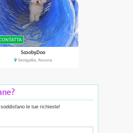
CONTATTA
Scooby.Doo
Senigallia, Ancona
Cane?
soddisfano le tue richieste!