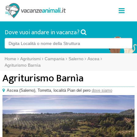
Dove vuoi andare in vacanza?
Home
Agriturismi
Campania
Salerno
Ascea
Agriturismo Barnìa
Agriturismo Barnìa
Ascea
(
Salerno),
Torretta
, località Pian del pero
dove siamo