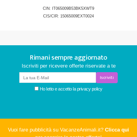
CIN: IT065009B53BK5XWT9
CIS/CIR: 15065009EXT0024
Rimani sempre aggiornato
Iscriviti per ricevere offerte riservate a te
Iscriviti
Ho letto e accetto la
privacy policy
Vuoi fare pubblicità su VacanzeAnimali.it?
Clicca qui