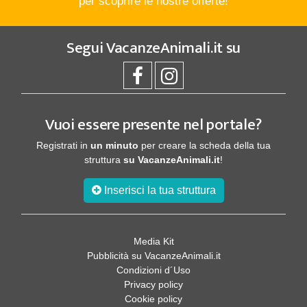
per scoprire le nostre offerte!
Segui
VacanzeAnimali.it
su
Vuoi essere presente nel portale?
Registrati in
un minuto
per creare la scheda della tua
struttura
su VacanzeAnimali.it
!
Inserisci la tua struttura
Media Kit
Pubblicità su VacanzeAnimali.it
Condizioni d´Uso
Privacy policy
Cookie policy