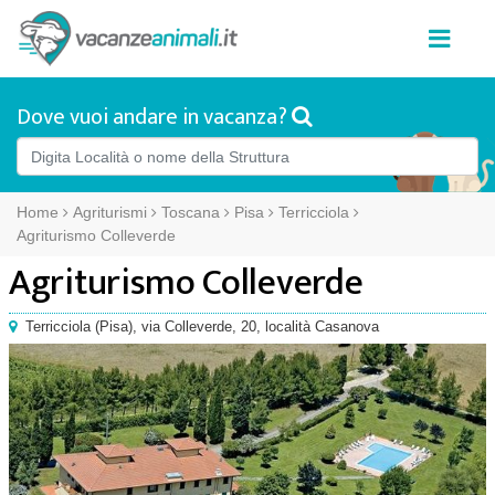
Dove vuoi andare in vacanza?
Home
Agriturismi
Toscana
Pisa
Terricciola
Agriturismo Colleverde
Agriturismo Colleverde
Terricciola
(
Pisa),
via Colleverde, 20
, località Casanova