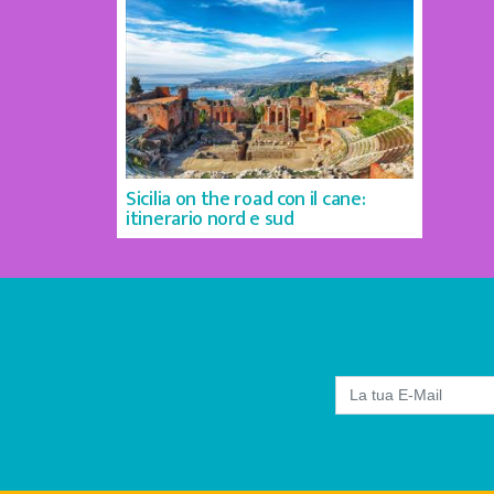
Sicilia on the road con il cane:
itinerario nord e sud