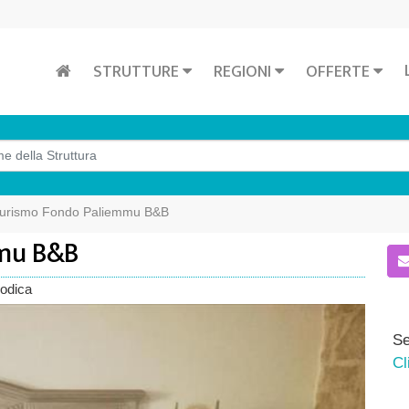
STRUTTURE
REGIONI
OFFERTE
turismo Fondo Paliemmu B&B
mmu B&B
Modica
Se
Cl