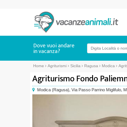
Dove vuoi andare
in vacanza?
Home
Agriturismi
Sicilia
Ragusa
Modica
Agri
Agriturismo Fondo Palie
Modica
(
Ragusa),
Via Passo Parrino Miglifulo, 