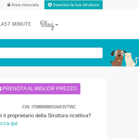
Inserisci la tua struttura
Area riservata
Blog
LAST MINUTE
PRENOTA AL MIGLIOR PREZZO
CIN: IT088006B5GNX3VTWC
i il proprietario della Struttura ricettiva?
icca qui