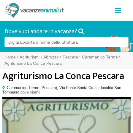
Dove vuoi andare in vacanza?
Home
Agriturismi
Abruzzo
Pescara
Caramanico Terme
Agriturismo La Conca Pescara
Agriturismo La Conca Pescara
Caramanico Terme
(
Pescara),
Via Fonte Santa Croce
, località San
Tommaso
dove siamo