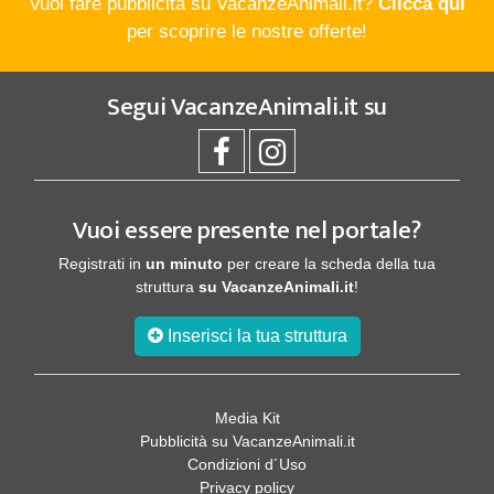
Vuoi fare pubblicità su VacanzeAnimali.it?
Clicca qui
per scoprire le nostre offerte!
Segui
VacanzeAnimali.it
su
Vuoi essere presente nel portale?
Registrati in
un minuto
per creare la scheda della tua
struttura
su VacanzeAnimali.it
!
Inserisci la tua struttura
Media Kit
Pubblicità su VacanzeAnimali.it
Condizioni d´Uso
Privacy policy