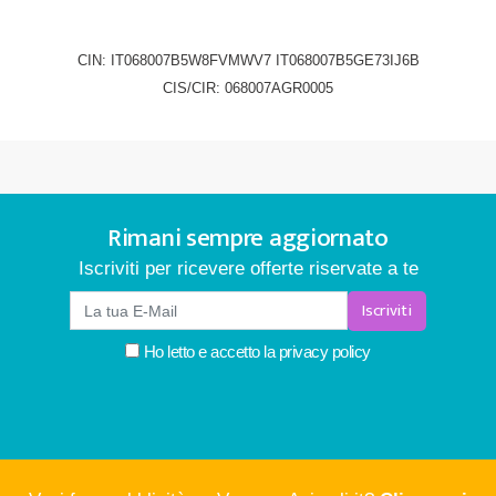
CIN: IT068007B5W8FVMWV7 IT068007B5GE73IJ6B
CIS/CIR: 068007AGR0005
Rimani sempre aggiornato
Iscriviti per ricevere offerte riservate a te
Iscriviti
Ho letto e accetto la
privacy policy