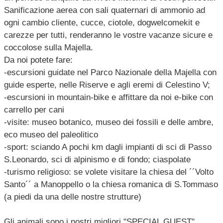
Sanificazione aerea con sali quaternari di ammonio ad
ogni cambio cliente, cucce, ciotole, dogwelcomekit e
carezze per tutti, renderanno le vostre vacanze sicure e
coccolose sulla Majella.
Da noi potete fare:
-escursioni guidate nel Parco Nazionale della Majella con
guide esperte, nelle Riserve e agli eremi di Celestino V;
-escursioni in mountain-bike e affittare da noi e-bike con
carrello per cani
-visite: museo botanico, museo dei fossili e delle ambre,
eco museo del paleolitico
-sport: sciando A pochi km dagli impianti di sci di Passo
S.Leonardo, sci di alpinismo e di fondo; ciaspolate
-turismo religioso: se volete visitare la chiesa del ´´Volto
Santo´´ a Manoppello o la chiesa romanica di S.Tommaso
(a piedi da una delle nostre strutture)
Gli animali sono i nostri migliori "SPECIAL GUEST"