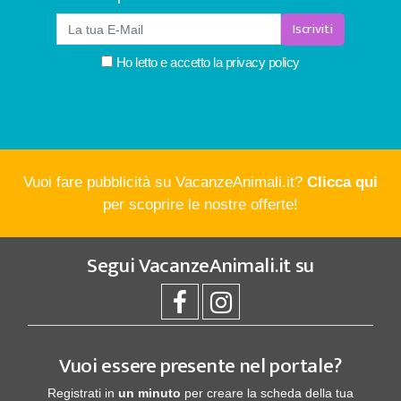
Iscriviti
Ho letto e accetto la
privacy policy
Vuoi fare pubblicità su VacanzeAnimali.it?
Clicca qui
per scoprire le nostre offerte!
Segui
VacanzeAnimali.it
su
Vuoi essere presente nel portale?
Registrati in
un minuto
per creare la scheda della tua