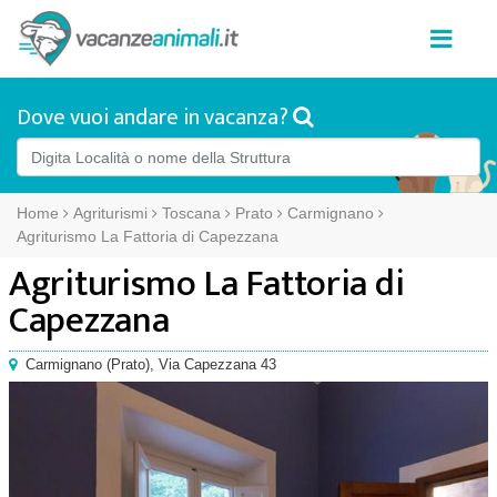
Dove vuoi andare in vacanza?
Home
Agriturismi
Toscana
Prato
Carmignano
Agriturismo La Fattoria di Capezzana
Agriturismo La Fattoria di
Capezzana
Carmignano
(
Prato),
Via Capezzana 43