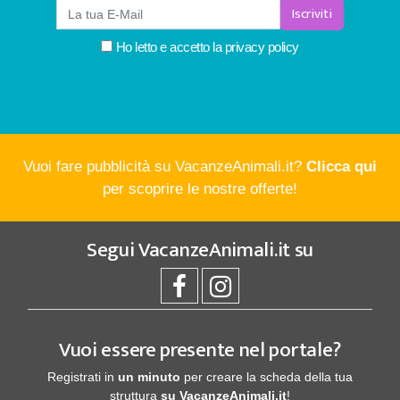
Iscriviti
Ho letto e accetto la
privacy policy
Vuoi fare pubblicità su VacanzeAnimali.it?
Clicca qui
per scoprire le nostre offerte!
Segui
VacanzeAnimali.it
su
Vuoi essere presente nel portale?
Registrati in
un minuto
per creare la scheda della tua
struttura
su VacanzeAnimali.it
!