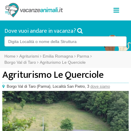
Dove vuoi andare in vacanza?
Home
Agriturismi
Emilia Romagna
Parma
Borgo Val di Taro
Agriturismo Le Querciole
Agriturismo Le Querciole
Borgo Val di Taro
(
Parma),
Località San Pietro, 3
dove siamo