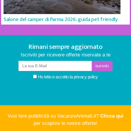
Salone del camper di Parma 2026: guida pet friendly
Rimani sempre aggiornato
Iscriviti per ricevere offerte riservate a te
Iscriviti
Ho letto e accetto la
privacy policy
Vuoi fare pubblicità su VacanzeAnimali.it?
Clicca qui
per scoprire le nostre offerte!