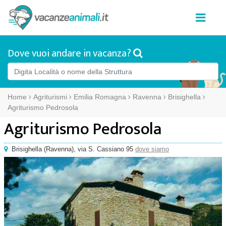
Dove vuoi andare in vacanza?
Home
Agriturismi
Emilia Romagna
Ravenna
Brisighella
Agriturismo Pedrosola
Agriturismo Pedrosola
Brisighella
(
Ravenna),
via S. Cassiano 95
dove siamo