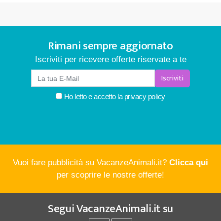
Rimani sempre aggiornato
Iscriviti per ricevere offerte riservate a te
Iscriviti
Ho letto e accetto la
privacy policy
Vuoi fare pubblicità su VacanzeAnimali.it?
Clicca qui
per scoprire le nostre offerte!
Segui
VacanzeAnimali.it
su