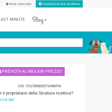
Inserisci la tua struttura
Area riservata
Blog
LAST MINUTE
PRENOTA AL MIGLIOR PREZZO
CIN: IT017085B5EFSH8BPW
i il proprietario della Struttura ricettiva?
icca qui