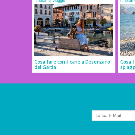
Itinerari di viaggio
Itinerari
Cosa fare con il cane a Desenzano
Cosa f
del Garda
spiagg