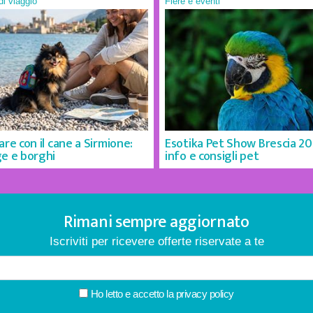
 di viaggio
Fiere e eventi
are con il cane a Sirmione:
Esotika Pet Show Brescia 20
e e borghi
info e consigli pet
Rimani sempre aggiornato
Iscriviti per ricevere offerte riservate a te
Ho letto e accetto la
privacy policy