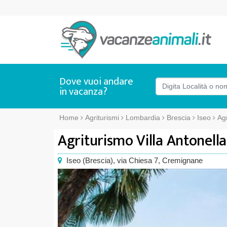
Dove vuoi andare
in vacanza?
Home
Agriturismi
Lombardia
Brescia
Iseo
Agr
Agriturismo Villa Antonella
Iseo
(
Brescia),
via Chiesa 7, Cremignane