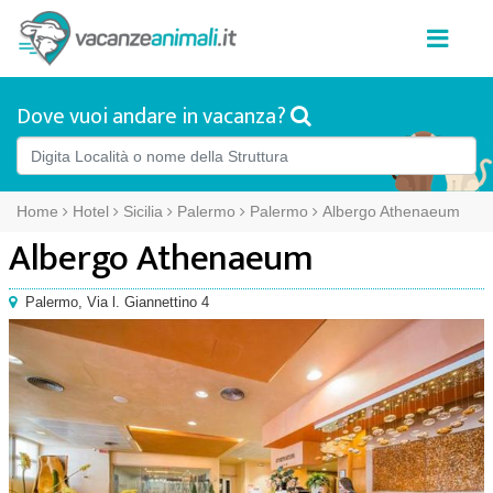
Dove vuoi andare in vacanza?
Home
Hotel
Sicilia
Palermo
Palermo
Albergo Athenaeum
Albergo Athenaeum
Palermo
,
Via l. Giannettino 4