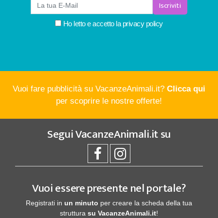
Iscriviti
Ho letto e accetto la
privacy policy
Vuoi fare pubblicità su VacanzeAnimali.it?
Clicca qui
per scoprire le nostre offerte!
Segui
VacanzeAnimali.it
su
Vuoi essere presente nel portale?
Registrati in
un minuto
per creare la scheda della tua
struttura
su VacanzeAnimali.it
!