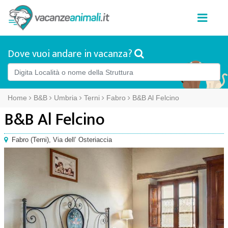
Dove vuoi andare in vacanza?
Home
B&B
Umbria
Terni
Fabro
B&B Al Felcino
B&B Al Felcino
Fabro
(
Terni),
Via dell’ Osteriaccia