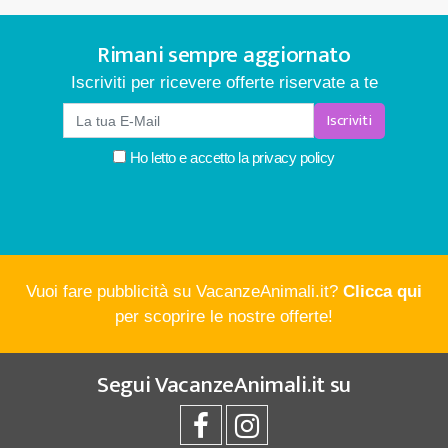
Rimani sempre aggiornato
Iscriviti per ricevere offerte riservate a te
Iscriviti
Ho letto e accetto la
privacy policy
Vuoi fare pubblicità su VacanzeAnimali.it?
Clicca qui
per scoprire le nostre offerte!
Segui
VacanzeAnimali.it
su