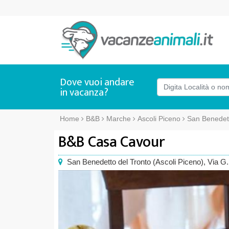
Dove vuoi andare
in vacanza?
Home
B&B
Marche
Ascoli Piceno
San Benedett
B&B Casa Cavour
San Benedetto del Tronto
(
Ascoli Piceno),
Via G.