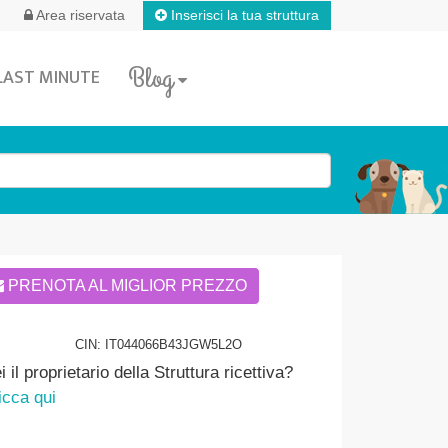
Inserisci la tua struttura
Area riservata
Blog
LAST MINUTE
PRENOTA AL MIGLIOR PREZZO
CIN: IT044066B43JGW5L2O
i il proprietario della Struttura ricettiva?
icca qui