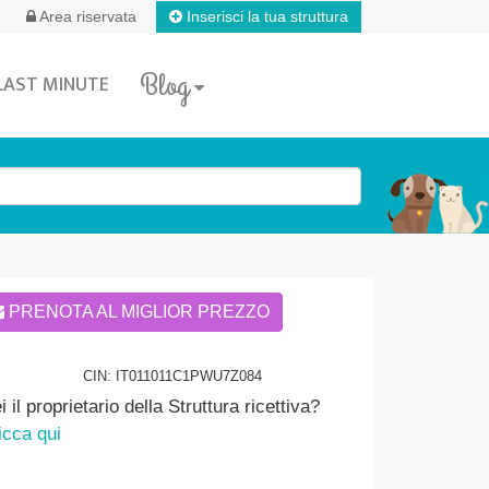
Inserisci la tua struttura
Area riservata
Blog
LAST MINUTE
PRENOTA AL MIGLIOR PREZZO
CIN: IT011011C1PWU7Z084
i il proprietario della Struttura ricettiva?
icca qui