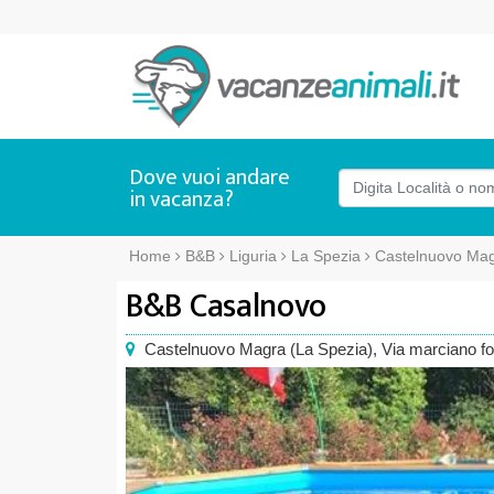
Dove vuoi andare
in vacanza?
Home
B&B
Liguria
La Spezia
Castelnuovo Ma
B&B Casalnovo
Castelnuovo Magra
(
La Spezia),
Via marciano f