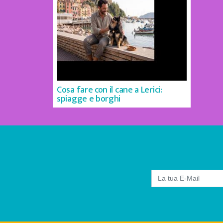
Cosa fare con il cane a Lerici:
spiagge e borghi