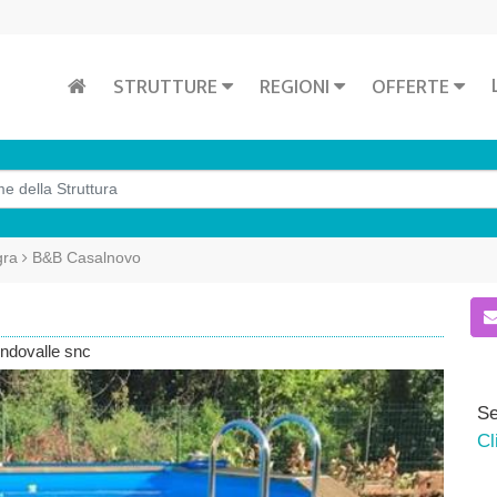
STRUTTURE
REGIONI
OFFERTE
gra
B&B Casalnovo
ondovalle snc
Se
Cl