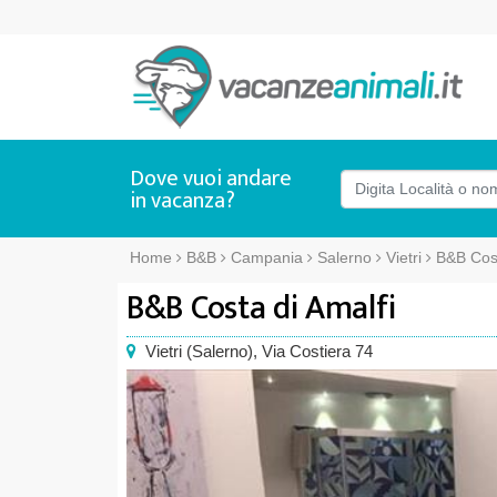
Dove vuoi andare
in vacanza?
Home
B&B
Campania
Salerno
Vietri
B&B Cost
B&B Costa di Amalfi
Vietri
(
Salerno),
Via Costiera 74