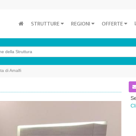
STRUTTURE
REGIONI
OFFERTE
a di Amalfi
Se
Cl