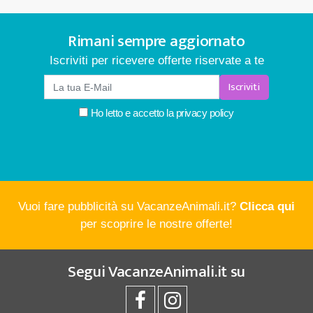
Rimani sempre aggiornato
Iscriviti per ricevere offerte riservate a te
Iscriviti
Ho letto e accetto la
privacy policy
Vuoi fare pubblicità su VacanzeAnimali.it?
Clicca qui
per scoprire le nostre offerte!
Segui
VacanzeAnimali.it
su