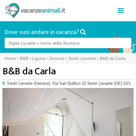
Dove vuoi andare in vacanza?
Home
B&B
Liguria
Genova
Sestri Levante
B&B da Carla
B&B da Carla
Sestri Levante
(
Genova),
Via San Quillico 22 Sestri Levante (GE) 22/1