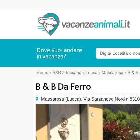
Dove vuoi andare
in vacanza?
Home
B&B
Toscana
Lucca
Massarosa
B & B
B & B Da Ferro
Massarosa
(
Lucca),
Via Sarzanese Nord n 5310