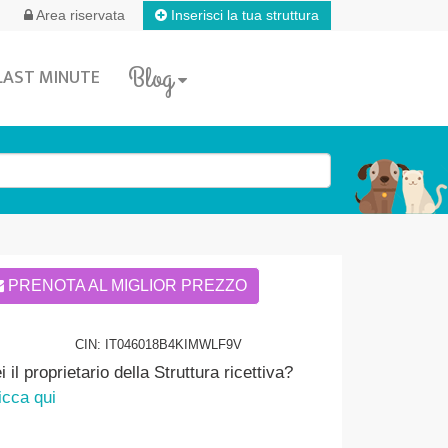
Inserisci la tua struttura
Area riservata
Blog
LAST MINUTE
PRENOTA AL MIGLIOR PREZZO
CIN: IT046018B4KIMWLF9V
i il proprietario della Struttura ricettiva?
icca qui