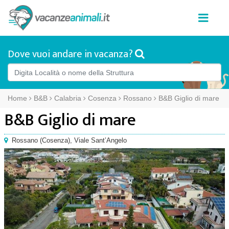
Dove vuoi andare in vacanza?
Home
B&B
Calabria
Cosenza
Rossano
B&B Giglio di mare
B&B Giglio di mare
Rossano
(
Cosenza),
Viale Sant’Angelo