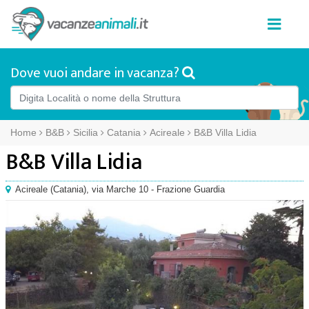
Dove vuoi andare in vacanza?
Home
B&B
Sicilia
Catania
Acireale
B&B Villa Lidia
B&B Villa Lidia
Acireale
(
Catania),
via Marche 10 - Frazione Guardia