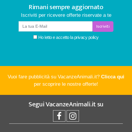
Rimani sempre aggiornato
Iscriviti per ricevere offerte riservate a te
Iscriviti
Ho letto e accetto la
privacy policy
Vuoi fare pubblicità su VacanzeAnimali.it?
Clicca qui
per scoprire le nostre offerte!
Segui
VacanzeAnimali.it
su