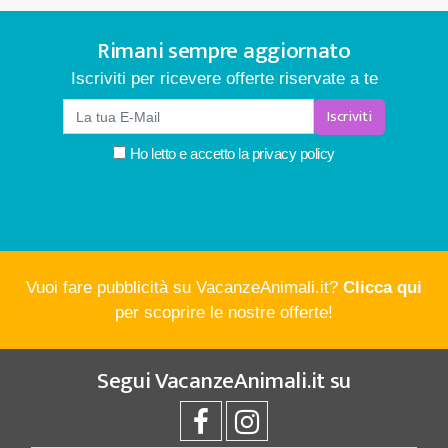
Rimani sempre aggiornato
Iscriviti per ricevere offerte riservate a te
Iscriviti
Ho letto e accetto la
privacy policy
Vuoi fare pubblicità su VacanzeAnimali.it?
Clicca qui
per scoprire le nostre offerte!
Segui
VacanzeAnimali.it
su