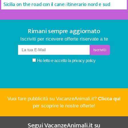
Sicilia on the road con il cane: itinerario nord e sud
Rimani sempre aggiornato
Iscriviti per ricevere offerte riservate a te
Iscriviti
Ho letto e accetto la
privacy policy
Vuoi fare pubblicità su VacanzeAnimali.it?
Clicca qui
per scoprire le nostre offerte!
Segui
VacanzeAnimali.it
su