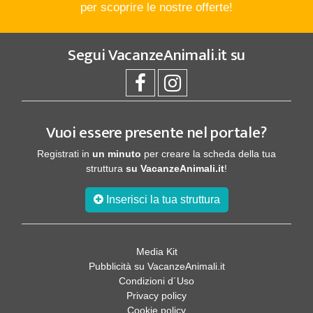
per scoprire le nostre offerte!
Segui
VacanzeAnimali.it
su
Vuoi essere presente nel portale?
Registrati in
un minuto
per creare la scheda della tua
struttura
su VacanzeAnimali.it
!
Inserisci la tua struttura
Media Kit
Pubblicità su VacanzeAnimali.it
Condizioni d´Uso
Privacy policy
Cookie policy