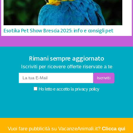
Esotika Pet Show Brescia 2025: info e consigli pet
Rimani sempre aggiornato
Iscriviti per ricevere offerte riservate a te
Iscriviti
Ho letto e accetto la
privacy policy
Vuoi fare pubblicità su VacanzeAnimali.it?
Clicca qui