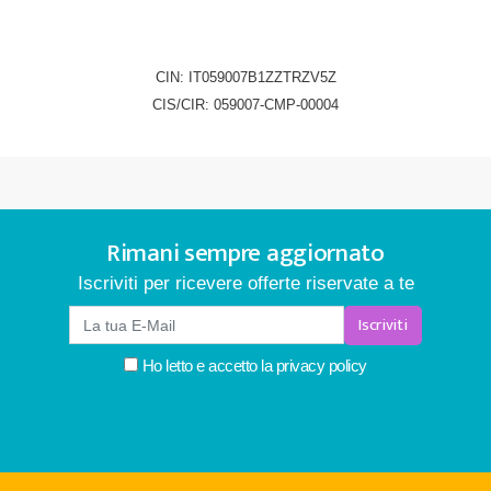
CIN: IT059007B1ZZTRZV5Z
CIS/CIR: 059007-CMP-00004
Rimani sempre aggiornato
Iscriviti per ricevere offerte riservate a te
Iscriviti
Ho letto e accetto la
privacy policy