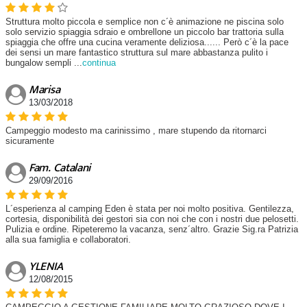
Struttura molto piccola e semplice non c´è animazione ne piscina solo
solo servizio spiaggia sdraio e ombrellone un piccolo bar trattoria sulla
spiaggia che offre una cucina veramente deliziosa...... Però c´è la pace
dei sensi un mare fantastico struttura sul mare abbastanza pulito i
bungalow sempli
...
continua
Marisa
13/03/2018
Campeggio modesto ma carinissimo , mare stupendo da ritornarci
sicuramente
Fam. Catalani
29/09/2016
L´esperienza al camping Eden è stata per noi molto positiva. Gentilezza,
cortesia, disponibilità dei gestori sia con noi che con i nostri due pelosetti.
Pulizia e ordine. Ripeteremo la vacanza, senz´altro. Grazie Sig.ra Patrizia
alla sua famiglia e collaboratori.
YLENIA
12/08/2015