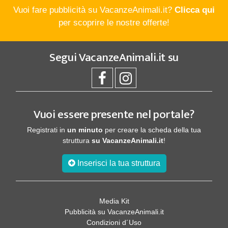
Vuoi fare pubblicità su VacanzeAnimali.it?
Clicca qui
per scoprire le nostre offerte!
Segui
VacanzeAnimali.it
su
Vuoi essere presente nel portale?
Registrati in
un minuto
per creare la scheda della tua
struttura
su VacanzeAnimali.it
!
Inserisci la tua struttura
Media Kit
Pubblicità su VacanzeAnimali.it
Condizioni d´Uso