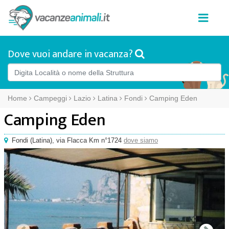
Dove vuoi andare in vacanza?
Home
Campeggi
Lazio
Latina
Fondi
Camping Eden
Camping Eden
Fondi
(
Latina),
via Flacca Km n°1724
dove siamo