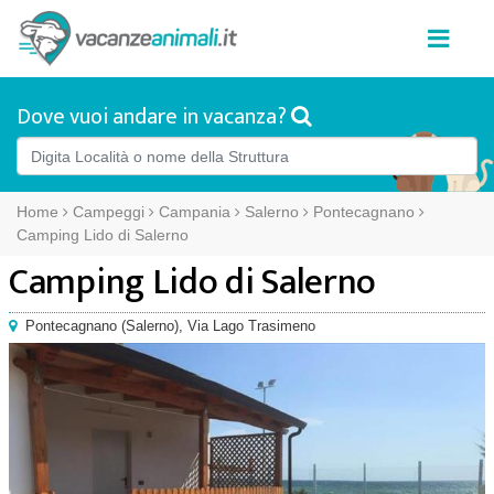
Dove vuoi andare in vacanza?
Home
Campeggi
Campania
Salerno
Pontecagnano
Camping Lido di Salerno
Camping Lido di Salerno
Pontecagnano
(
Salerno),
Via Lago Trasimeno