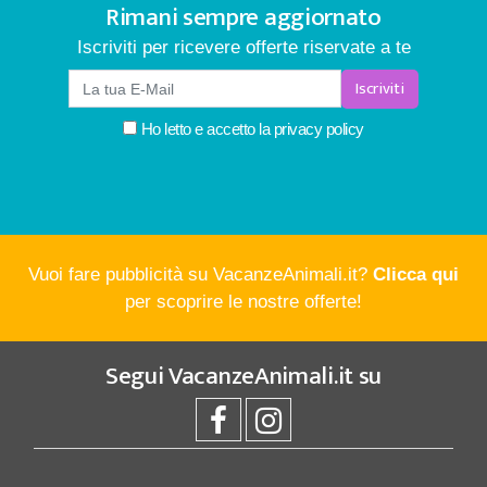
Rimani sempre aggiornato
Iscriviti per ricevere offerte riservate a te
Iscriviti
Ho letto e accetto la
privacy policy
Vuoi fare pubblicità su VacanzeAnimali.it?
Clicca qui
per scoprire le nostre offerte!
Segui
VacanzeAnimali.it
su