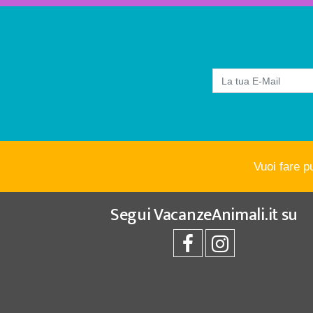
Vuoi fare p
Segui
VacanzeAnimali.it
su