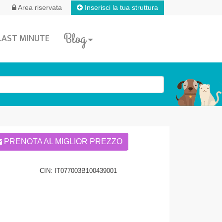
Inserisci la tua struttura
Area riservata
Blog
LAST MINUTE
PRENOTA AL MIGLIOR PREZZO
CIN: IT077003B100439001