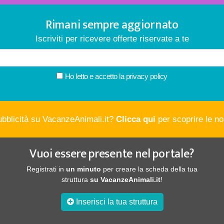
Rimani sempre aggiornato
Iscriviti per ricevere offerte riservate a te
Ho letto e accetto la
privacy policy
ubblicità su VacanzeAnimali.it?
Clicca qui
per scoprire le nos
Vuoi essere presente nel portale?
Registrati in
un minuto
per creare la scheda della tua
struttura
su VacanzeAnimali.it
!
Inserisci la tua struttura