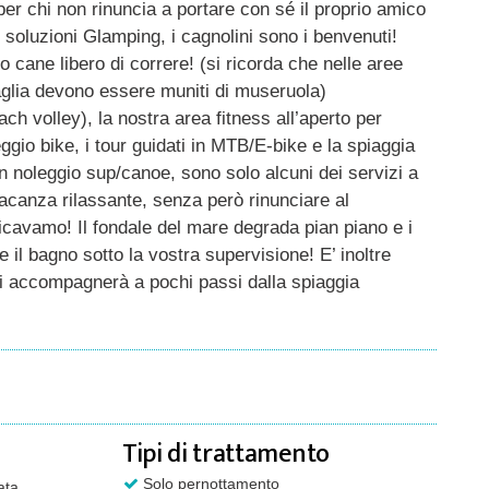
per chi non rinuncia a portare con sé il proprio amico
 soluzioni Glamping, i cagnolini sono i benvenuti!
o cane libero di correre! (si ricorda che nelle aree
taglia devono essere muniti di museruola)
ach volley), la nostra area fitness all’aperto per
ggio bike, i tour guidati in MTB/E-bike e la spiaggia
on noleggio sup/canoe, sono solo alcuni dei servizi a
vacanza rilassante, senza però rinunciare al
ticavamo! Il fondale del mare degrada pian piano e i
e il bagno sotto la vostra supervisione! E’ inoltre
 vi accompagnerà a pochi passi dalla spiaggia
Tipi di trattamento
Solo pernottamento
ata