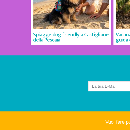
Spiagge dog friendly a Castiglione
Vacanz
della Pescaia
guida
Vuoi fare p