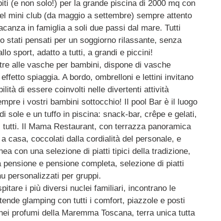
piti (e non solo!) per la grande piscina di 2000 mq con
 del mini club (da maggio a settembre) sempre attento
vacanza in famiglia a soli due passi dal mare. Tutti
no stati pensati per un soggiorno rilassante, senza
lo sport, adatto a tutti, a grandi e piccini!
oltre alle vasche per bambini, dispone di vasche
fetto spiaggia. A bordo, ombrelloni e lettini invitano
ilità di essere coinvolti nelle divertenti attività
empre i vostri bambini sottocchio! Il pool Bar è il luogo
 sole e un tuffo in piscina: snack-bar, crêpe e gelati,
 di tutti. Il Mama Restaurant, con terrazza panoramica
 a casa, coccolati dalla cordialità del personale, e
a con una selezione di piatti tipici della tradizione,
 pensione e pensione completa, selezione di piatti
nu personalizzati per gruppi.
itare i più diversi nuclei familiari, incontrano le
ende glamping con tutti i comfort, piazzole e posti
 nei profumi della Maremma Toscana, terra unica tutta