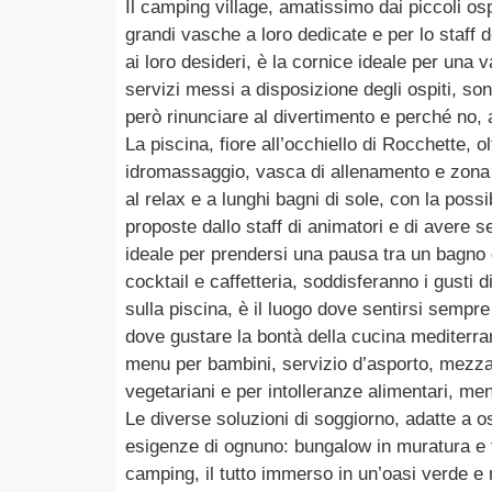
Il camping village, amatissimo dai piccoli os
grandi vasche a loro dedicate e per lo staff
ai loro desideri, è la cornice ideale per una 
servizi messi a disposizione degli ospiti, so
però rinunciare al divertimento e perché no, al
La piscina, fiore all’occhiello di Rocchette, 
idromassaggio, vasca di allenamento e zona ef
al relax e a lunghi bagni di sole, con la possib
proposte dallo staff di animatori e di avere s
ideale per prendersi una pausa tra un bagno di
cocktail e caffetteria, soddisferanno i gusti
sulla piscina, è il luogo dove sentirsi sempre
dove gustare la bontà della cucina mediterrane
menu per bambini, servizio d’asporto, mezza
vegetariani e per intolleranze alimentari, me
Le diverse soluzioni di soggiorno, adatte a osp
esigenze di ognuno: bungalow in muratura e t
camping, il tutto immerso in un’oasi verde e