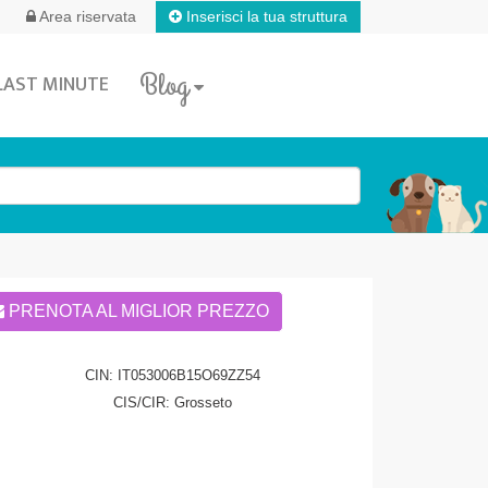
Inserisci la tua struttura
Area riservata
Blog
LAST MINUTE
PRENOTA AL MIGLIOR PREZZO
CIN: IT053006B15O69ZZ54
CIS/CIR: Grosseto