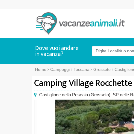
Dove vuoi andare
in vacanza?
Home
Campeggi
Toscana
Grosseto
Castiglion
Camping Village Rocchette
Castiglione della Pescaia
(
Grosseto),
SP delle R