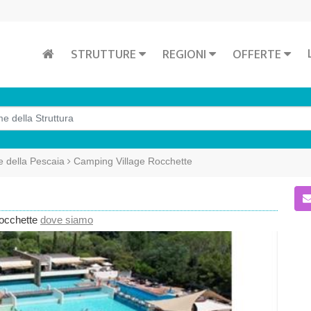
STRUTTURE
REGIONI
OFFERTE
e della Pescaia
Camping Village Rocchette
occhette
dove siamo