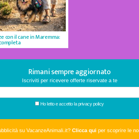
e con il cane in Maremma:
 completa
Rimani sempre aggiornato
Iscriviti per ricevere offerte riservate a te
Ho letto e accetto la
privacy policy
ubblicità su VacanzeAnimali.it?
Clicca qui
per scoprire le nos