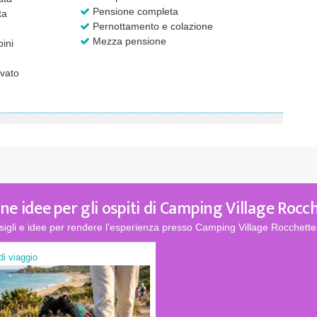
Pensione completa
ta
Pernottamento e colazione
Mezza pensione
ini
vato
ne idee per gli ospiti di Camping Village Rocc
sigli e idee per rendere l'esperienza presso Camping Village Rocchette 
 di viaggio