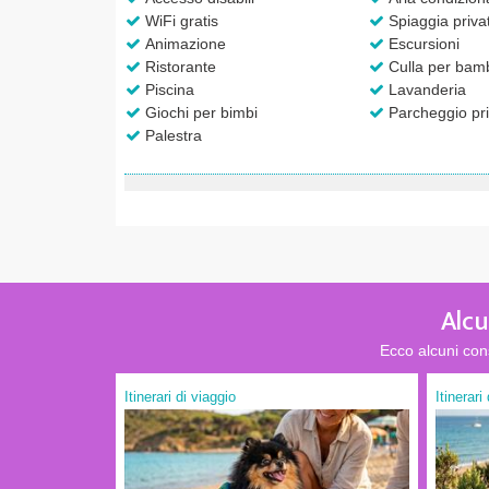
WiFi gratis
Spiaggia priva
Animazione
Escursioni
Ristorante
Culla per bamb
Piscina
Lavanderia
Giochi per bimbi
Parcheggio pri
Palestra
Alcu
Ecco alcuni con
Itinerari di viaggio
Itinerari