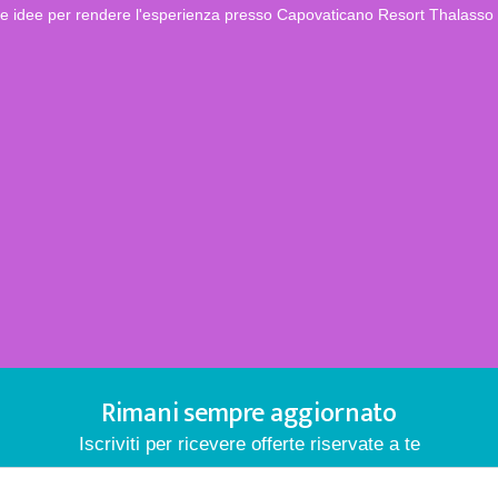
i e idee per rendere l'esperienza presso Capovaticano Resort Thalasso 
Rimani sempre aggiornato
Iscriviti per ricevere offerte riservate a te