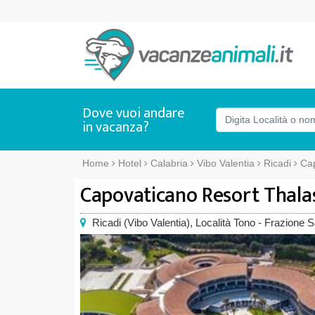
Dove vuoi andare
in vacanza?
Home
Hotel
Calabria
Vibo Valentia
Ricadi
Cap
Capovaticano Resort Thala
Ricadi
(
Vibo Valentia),
Località Tono - Frazione 