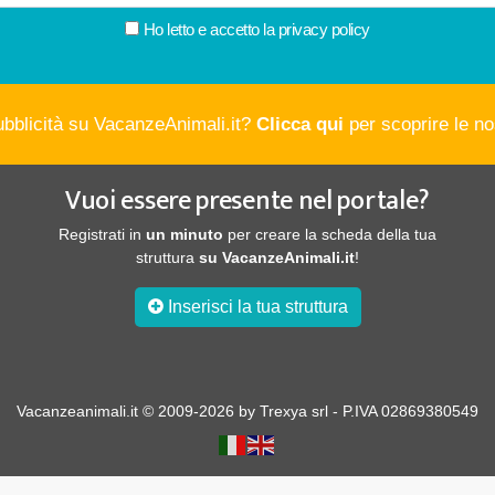
Ho letto e accetto la
privacy policy
ubblicità su VacanzeAnimali.it?
Clicca qui
per scoprire le nos
Vuoi essere presente nel portale?
Registrati in
un minuto
per creare la scheda della tua
struttura
su VacanzeAnimali.it
!
Inserisci la tua struttura
Vacanzeanimali.it © 2009-2026 by Trexya srl - P.IVA 02869380549