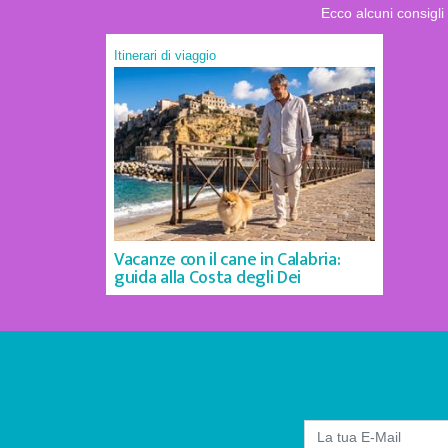
Ecco alcuni consigl
Itinerari di viaggio
Vacanze con il cane in Calabria:
guida alla Costa degli Dei