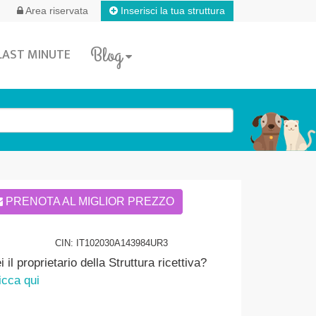
Inserisci la tua struttura
Area riservata
Blog
LAST MINUTE
PRENOTA AL MIGLIOR PREZZO
CIN: IT102030A143984UR3
i il proprietario della Struttura ricettiva?
icca qui