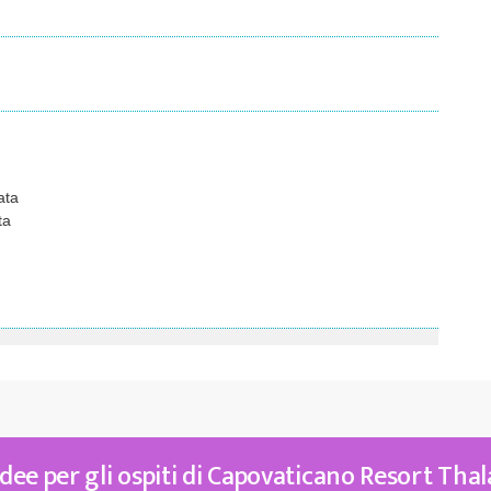
ata
ta
dee per gli ospiti di Capovaticano Resort Tha