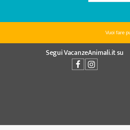
Vuoi fare p
Segui
VacanzeAnimali.it
su