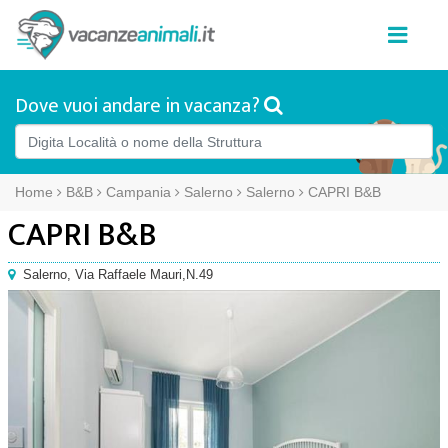
Dove vuoi andare in vacanza?
Home
B&B
Campania
Salerno
Salerno
CAPRI B&B
CAPRI B&B
Salerno
,
Via Raffaele Mauri,N.49