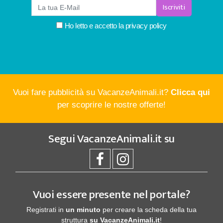
Iscriviti
Ho letto e accetto la
privacy policy
Vuoi fare pubblicità su VacanzeAnimali.it?
Clicca qui
per scoprire le nostre offerte!
Segui
VacanzeAnimali.it
su
Vuoi essere presente nel portale?
Registrati in
un minuto
per creare la scheda della tua
struttura
su VacanzeAnimali.it
!