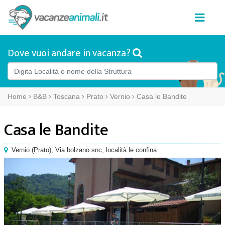
Dove vuoi andare in vacanza?
Home
B&B
Toscana
Prato
Vernio
Casa le Bandite
Casa le Bandite
Vernio
(
Prato),
Via bolzano snc
, località le confina