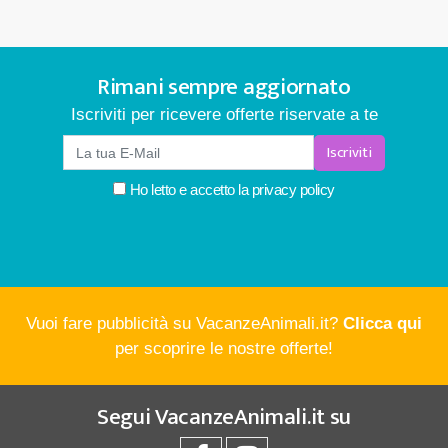
Rimani sempre aggiornato
Iscriviti per ricevere offerte riservate a te
Iscriviti
Ho letto e accetto la
privacy policy
Vuoi fare pubblicità su VacanzeAnimali.it?
Clicca qui
per scoprire le nostre offerte!
Segui
VacanzeAnimali.it
su