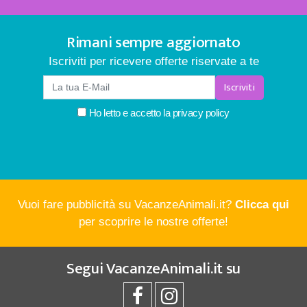
Rimani sempre aggiornato
Iscriviti per ricevere offerte riservate a te
Iscriviti
Ho letto e accetto la
privacy policy
Vuoi fare pubblicità su VacanzeAnimali.it?
Clicca qui
per scoprire le nostre offerte!
Segui
VacanzeAnimali.it
su