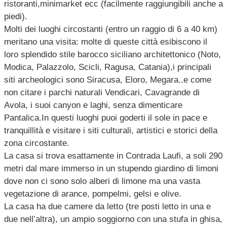
ristoranti,minimarket ecc (facilmente raggiungibili anche a
piedi).
Molti dei luoghi circostanti (entro un raggio di 6 a 40 km)
meritano una visita: molte di queste città esibiscono il
loro splendido stile barocco siciliano architettonico (Noto,
Modica, Palazzolo, Scicli, Ragusa, Catania),i principali
siti archeologici sono Siracusa, Eloro, Megara..e come
non citare i parchi naturali Vendicari, Cavagrande di
Avola, i suoi canyon e laghi, senza dimenticare
Pantalica.In questi luoghi puoi goderti il sole in pace e
tranquillità e visitare i siti culturali, artistici e storici della
zona circostante.
La casa si trova esattamente in Contrada Laufi, a soli 290
metri dal mare immerso in un stupendo giardino di limoni
dove non ci sono solo alberi di limone ma una vasta
vegetazione di arance, pompelmi, gelsi e olive.
La casa ha due camere da letto (tre posti letto in una e
due nell’altra), un ampio soggiorno con una stufa in ghisa,