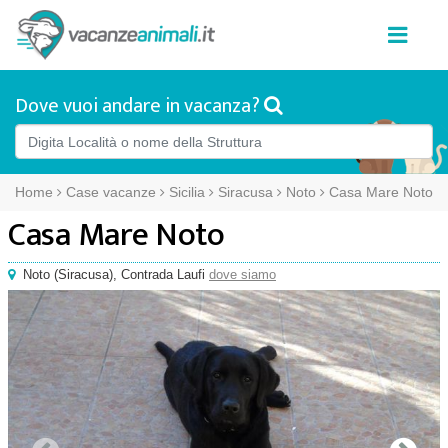
Dove vuoi andare in vacanza?
Home
Case vacanze
Sicilia
Siracusa
Noto
Casa Mare Noto
Casa Mare Noto
Noto
(
Siracusa),
Contrada Laufi
dove siamo