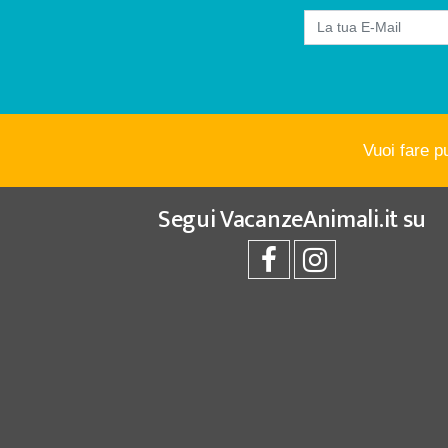
Vuoi fare p
Segui
VacanzeAnimali.it
su