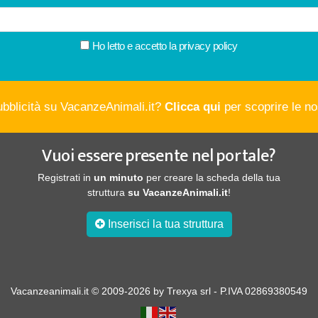
Ho letto e accetto la
privacy policy
ubblicità su VacanzeAnimali.it?
Clicca qui
per scoprire le nos
Vuoi essere presente nel portale?
Registrati in
un minuto
per creare la scheda della tua
struttura
su VacanzeAnimali.it
!
Inserisci la tua struttura
Vacanzeanimali.it © 2009-2026 by Trexya srl - P.IVA 02869380549