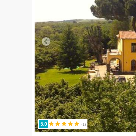
5.0
(
1
)