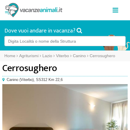
Dove vuoi andare in vacanza?
Home
Agriturismi
Lazio
Viterbo
Canino
Cerrosughero
Cerrosughero
Canino
(
Viterbo),
SS312 Km 22,6