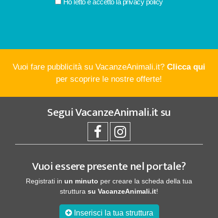
Ho letto e accetto la
privacy policy
Vuoi fare pubblicità su VacanzeAnimali.it?
Clicca qui
per scoprire le nostre offerte!
Segui
VacanzeAnimali.it
su
Vuoi essere presente nel portale?
Registrati in
un minuto
per creare la scheda della tua
struttura
su VacanzeAnimali.it
!
Inserisci la tua struttura