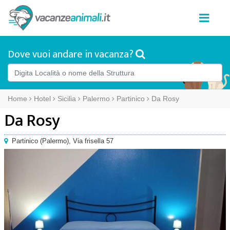
Dove vuoi andare in vacanza?
Home
Hotel
Sicilia
Palermo
Partinico
Da Rosy
Da Rosy
Partinico
(
Palermo),
Via frisella 57