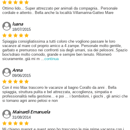
Ottimo lido... Super attrezzato per animali da compagnia.. Personale
cordiale e attento.. Bella anche la località Villamarina-Gatteo Mare
luana
18/07/2015
Spiaggia consigliatissima a tutti coloro che vogliono passare le loro
vacanze al mare col proprio amico a 4 zampe. Personale molto gentile,
garbato e premuroso nei confronti sia degli umani, sia dei pelosoni..Spazio
box/sdraio molto comodo, grande e sempre ben tenuto. Ritornerò
sicuramente..già mi m
...
continua
Anna
09/06/2015
Con il mio Max trascorro le vacanze al bagno Corallo da anni . Bella
spiaggia, struttura pulita e bel attrezzata, accoglienza, simpatia e
professionalità nella gestione... e poi ... i bomboloni, i giochi , gli amici che
si tornano agni anno pelosi e non
Mainardi Emanuela
31/08/2014
Mi chiamo margot e quest anno ho trascorso le mie prime vacanze con i