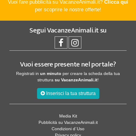
Vuoi fare pubblicità su VacanzeAnimali.it?
Clicca qui
per scoprire le nostre offerte!
Segui
VacanzeAnimali.it
su
Vuoi essere presente nel portale?
Registrati in
un minuto
per creare la scheda della tua
struttura
su VacanzeAnimali.it
!
Inserisci la tua struttura
Media Kit
Pubblicità su VacanzeAnimali.it
Condizioni d´Uso
Privacy policy