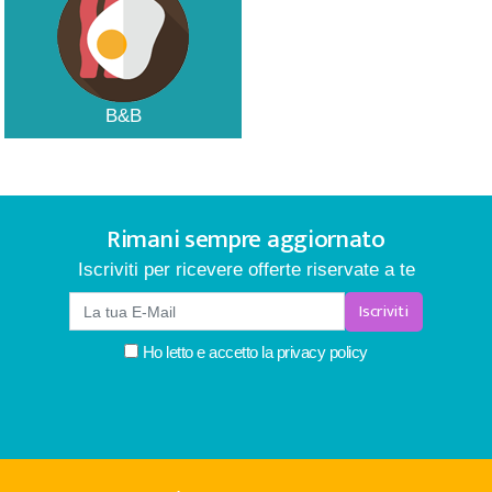
B&B
Rimani sempre aggiornato
Iscriviti per ricevere offerte riservate a te
Iscriviti
Ho letto e accetto la
privacy policy