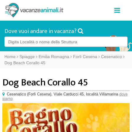
Dove vuoi andare in vacanza?
Home
Spiagge
Emilia Romagna
Forlì Cesena
Cesenatico
Dog Beach Corallo 45
Dog Beach Corallo 45
Cesenatico
(
Forlì Cesena),
Viale Carducci 45
, località Villamarina
dove
siamo