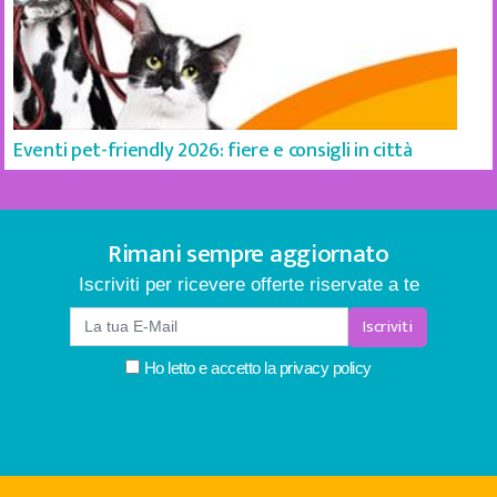
Eventi pet-friendly 2026: fiere e consigli in città
Rimani sempre aggiornato
Iscriviti per ricevere offerte riservate a te
Iscriviti
Ho letto e accetto la
privacy policy