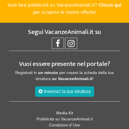
Vuoi fare pubblicità su VacanzeAnimali.it?
Clicca qui
per scoprire le nostre offerte!
Segui
VacanzeAnimali.it
su
Vuoi essere presente nel portale?
Registrati in
un minuto
per creare la scheda della tua
struttura
su VacanzeAnimali.it
!
Inserisci la tua struttura
Media Kit
Pubblicità su VacanzeAnimali.it
Condizioni d´Uso