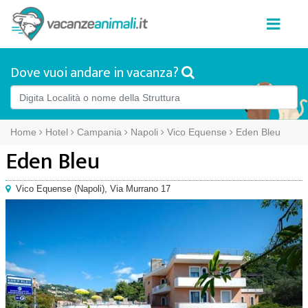
Dove vuoi andare in vacanza?
Home
Hotel
Campania
Napoli
Vico Equense
Eden Bleu
Eden Bleu
Vico Equense
(
Napoli),
Via Murrano 17