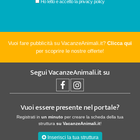
Ho letto e accetto la
privacy policy
Vuoi fare pubblicità su VacanzeAnimali.it?
Clicca qui
per scoprire le nostre offerte!
Segui
VacanzeAnimali.it
su
Vuoi essere presente nel portale?
Registrati in
un minuto
per creare la scheda della tua
struttura
su VacanzeAnimali.it
!
Inserisci la tua struttura