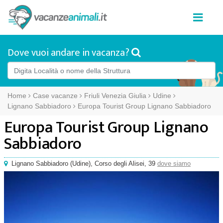
Dove vuoi andare in vacanza?
Home
Case vacanze
Friuli Venezia Giulia
Udine
Lignano Sabbiadoro
Europa Tourist Group Lignano Sabbiadoro
Europa Tourist Group Lignano
Sabbiadoro
Lignano Sabbiadoro
(
Udine),
Corso degli Alisei, 39
dove siamo