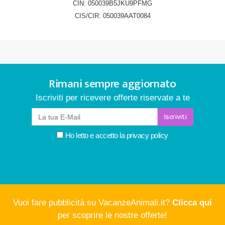
CIN: 050039B5JKU9PFMG
CIS/CIR: 050039AAT0084
Rimani sempre aggiornato
Iscriviti per ricevere offerte riservate a te
Iscriviti
Ho letto e accetto la
privacy policy
Vuoi fare pubblicità su VacanzeAnimali.it?
Clicca qui
per scoprire le nostre offerte!