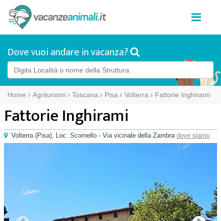
Dove vuoi andare in vacanza?
Home
Agriturismi
Toscana
Pisa
Volterra
Fattorie Inghirami
Fattorie Inghirami
Volterra
(
Pisa),
Loc. Scornello - Via vicinale della Zambra
dove siamo