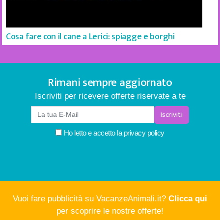
Cosa fare con il cane a Lerici: spiagge e borghi
Rimani sempre aggiornato
Iscriviti per ricevere offerte riservate a te
Iscriviti
Ho letto e accetto la
privacy policy
Vuoi fare pubblicità su VacanzeAnimali.it?
Clicca qui
per scoprire le nostre offerte!