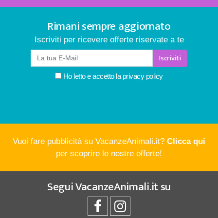
Rimani sempre aggiornato
Iscriviti per ricevere offerte riservate a te
Iscriviti
Ho letto e accetto la
privacy policy
Vuoi fare pubblicità su VacanzeAnimali.it?
Clicca qui
per scoprire le nostre offerte!
Segui
VacanzeAnimali.it
su