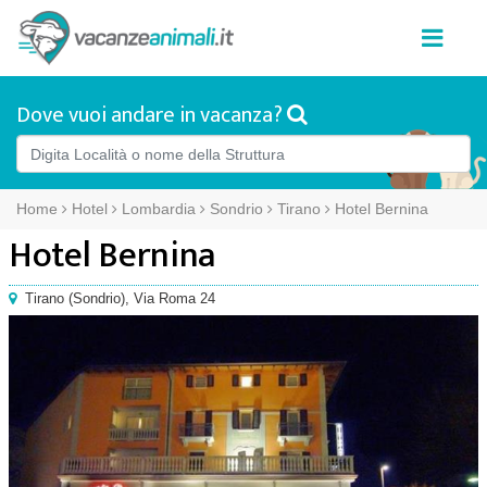
Dove vuoi andare in vacanza?
Home
Hotel
Lombardia
Sondrio
Tirano
Hotel Bernina
Hotel Bernina
Tirano
(
Sondrio),
Via Roma 24