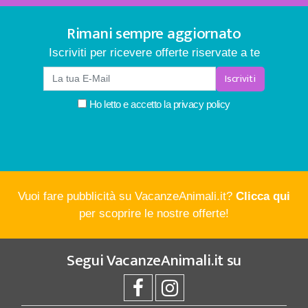
Rimani sempre aggiornato
Iscriviti per ricevere offerte riservate a te
Iscriviti
Ho letto e accetto la
privacy policy
Vuoi fare pubblicità su VacanzeAnimali.it?
Clicca qui
per scoprire le nostre offerte!
Segui
VacanzeAnimali.it
su