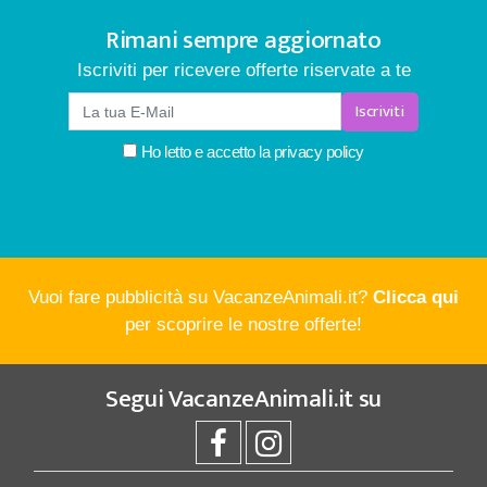
Rimani sempre aggiornato
Iscriviti per ricevere offerte riservate a te
Iscriviti
Ho letto e accetto la
privacy policy
Vuoi fare pubblicità su VacanzeAnimali.it?
Clicca qui
per scoprire le nostre offerte!
Segui
VacanzeAnimali.it
su