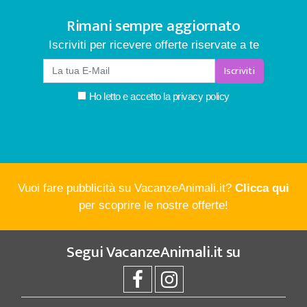
Rimani sempre aggiornato
Iscriviti per ricevere offerte riservate a te
Iscriviti
Ho letto e accetto la
privacy policy
Vuoi fare pubblicità su VacanzeAnimali.it?
Clicca qui
per scoprire le nostre offerte!
Segui
VacanzeAnimali.it
su