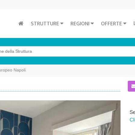
STRUTTURE
REGIONI
OFFERTE
uropeo Napoli
Se
Cl