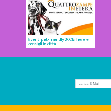
Eventi pet-friendly 2026: fiere e
consigli in città