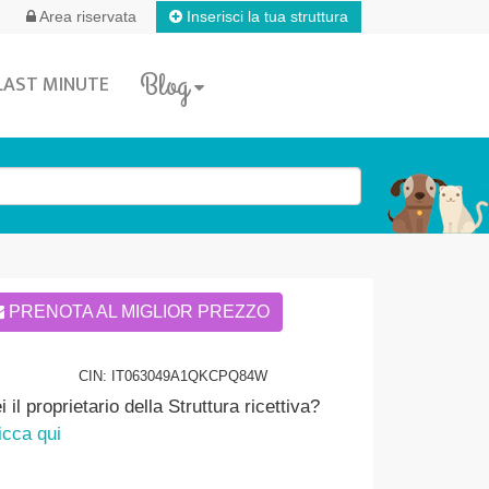
Inserisci la tua struttura
Area riservata
Blog
LAST MINUTE
PRENOTA AL MIGLIOR PREZZO
CIN: IT063049A1QKCPQ84W
i il proprietario della Struttura ricettiva?
icca qui