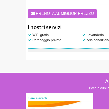
PRENOTA AL MIGLIOR PREZZO
I nostri servizi
WiFi gratis
Lavanderia
Parcheggio privato
Aria condizion
A
Ecco alcuni c
Fiere e eventi