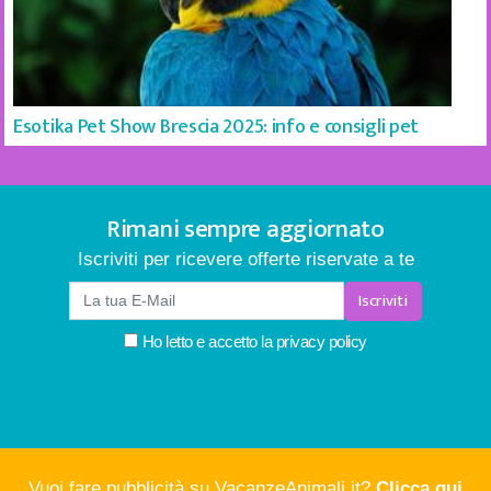
Esotika Pet Show Brescia 2025: info e consigli pet
Rimani sempre aggiornato
Iscriviti per ricevere offerte riservate a te
Iscriviti
Ho letto e accetto la
privacy policy
Vuoi fare pubblicità su VacanzeAnimali.it?
Clicca qui