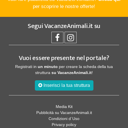
per scoprire le nostre offerte!
Segui
VacanzeAnimali.it
su
Vuoi essere presente nel portale?
Registrati in
un minuto
per creare la scheda della tua
struttura
su VacanzeAnimali.it
!
Inserisci la tua struttura
Media Kit
Pubblicità su VacanzeAnimali.it
Condizioni d´Uso
Privacy policy