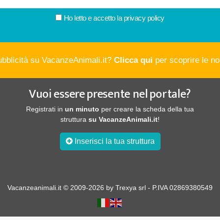
Ho letto e accetto la
privacy policy
ubblicità su VacanzeAnimali.it?
Clicca qui
per scoprire le nos
Vuoi essere presente nel portale?
Registrati in
un minuto
per creare la scheda della tua
struttura
su VacanzeAnimali.it
!
Inserisci la tua struttura
Vacanzeanimali.it © 2009-2026 by Trexya srl - P.IVA 02869380549