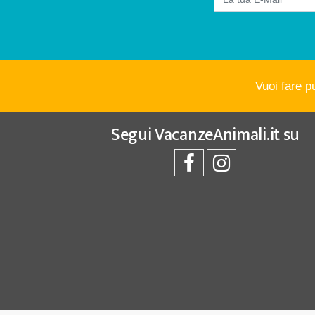
Vuoi fare p
Segui
VacanzeAnimali.it
su