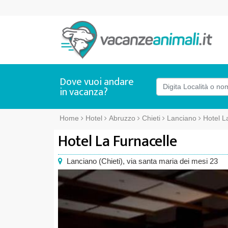
Dove vuoi andare
in vacanza?
Home
Hotel
Abruzzo
Chieti
Lanciano
Hotel L
Hotel La Furnacelle
Lanciano
(
Chieti),
via santa maria dei mesi 23