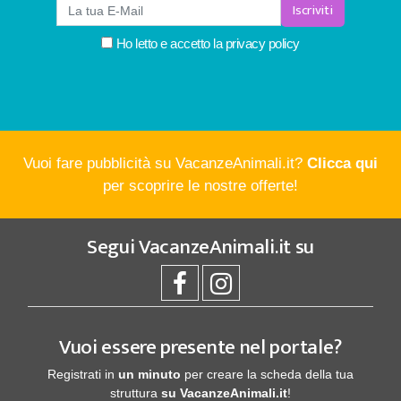
Iscriviti
Ho letto e accetto la
privacy policy
Vuoi fare pubblicità su VacanzeAnimali.it?
Clicca qui
per scoprire le nostre offerte!
Segui
VacanzeAnimali.it
su
Vuoi essere presente nel portale?
Registrati in
un minuto
per creare la scheda della tua
struttura
su VacanzeAnimali.it
!